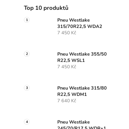
p
Top 10 produktů
a
n
Pneu Westlake
315/70R22,5 WDA2
e
7 450 Kč
l
Pneu Westlake 355/50
R22,5 WSL1
7 450 Kč
Pneu Westlake 315/80
R22,5 WDM1
7 640 Kč
Pneu Westlake
245/70/R17,5 WDR+1