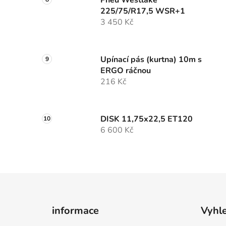
Pneu Westlake
225/75/R17,5 WSR+1
3 450 Kč
Upínací pás (kurtna) 10m s
ERGO ráčnou
216 Kč
DISK 11,75x22,5 ET120
6 600 Kč
Z
á
informace
Vyhl
p