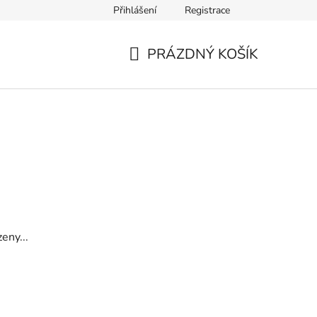
Přihlášení
Registrace
odmínky ochrany osobních údajů
Moje objednávka
PRÁZDNÝ KOŠÍK
NÁKUPNÍ
KOŠÍK
eny...