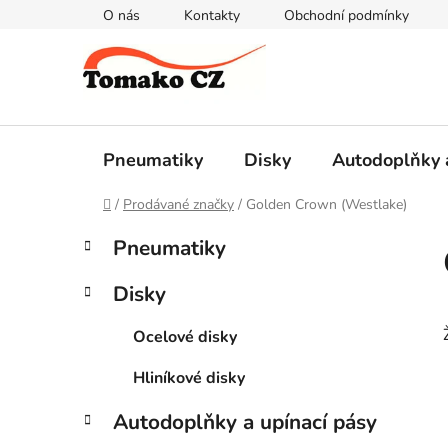
Přejít
O nás
Kontakty
Obchodní podmínky
na
obsah
Pneumatiky
Disky
Autodoplňky 
Domů
/
Prodávané značky
/
Golden Crown (Westlake)
P
K
Přeskočit
Pneumatiky
a
kategorie
o
t
s
Disky
e
t
g
r
Ocelové disky
o
a
r
Hliníkové disky
i
n
e
n
Autodoplňky a upínací pásy
í