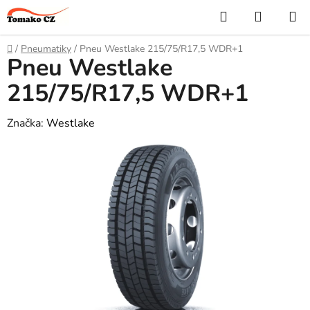
Přejít
Hledat
NÁKUP
na
KOŠÍK
obsah
Domů
/
Pneumatiky
/
Pneu Westlake 215/75/R17,5 WDR+1
Pneu Westlake
215/75/R17,5 WDR+1
Značka:
Westlake