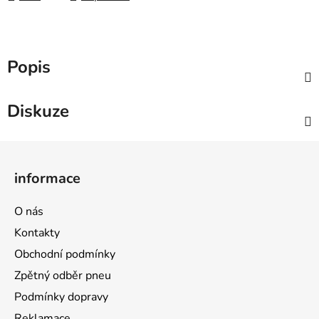
Popis
Diskuze
Z
á
informace
p
a
O nás
t
Kontakty
í
Obchodní podmínky
Zpětný odběr pneu
Podmínky dopravy
Reklamace