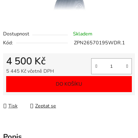
Dostupnost
Skladem
Kód:
ZPN26570195WDR.1
4 500 Kč
5 445 Kč včetně DPH
Měrná cena:
DO KOŠÍKU
Tisk
Zeptat se
Popis