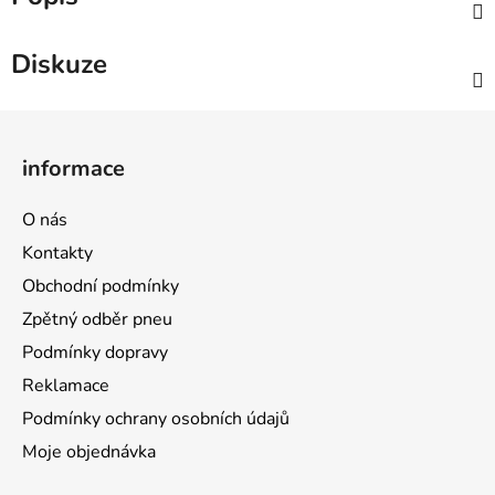
Diskuze
Z
á
informace
p
a
O nás
t
Kontakty
í
Obchodní podmínky
Zpětný odběr pneu
Podmínky dopravy
Reklamace
Podmínky ochrany osobních údajů
Moje objednávka