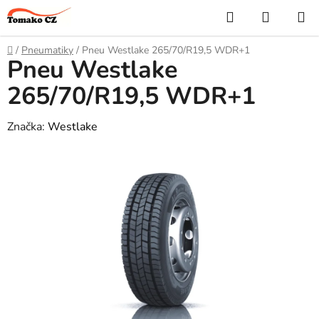
Přejít
Hledat
NÁKUP
na
KOŠÍK
obsah
Domů
/
Pneumatiky
/
Pneu Westlake 265/70/R19,5 WDR+1
Pneu Westlake
265/70/R19,5 WDR+1
Značka:
Westlake