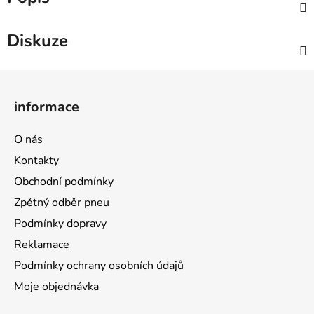
Diskuze
Z
á
informace
p
a
O nás
t
Kontakty
í
Obchodní podmínky
Zpětný odběr pneu
Podmínky dopravy
Reklamace
Podmínky ochrany osobních údajů
Moje objednávka