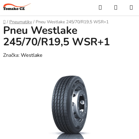
Přejít
Hledat
NÁKUP
na
KOŠÍK
obsah
Domů
/
Pneumatiky
/
Pneu Westlake 245/70/R19,5 WSR+1
Pneu Westlake
245/70/R19,5 WSR+1
Značka:
Westlake