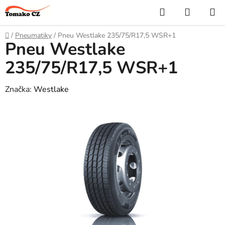
Přejít
Hledat
NÁKUP
na
KOŠÍK
obsah
Domů
/
Pneumatiky
/
Pneu Westlake 235/75/R17,5 WSR+1
Pneu Westlake
235/75/R17,5 WSR+1
Značka:
Westlake