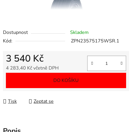
Dostupnost
Skladem
Kód:
ZPN23575175WSR.1
3 540 Kč
4 283,40 Kč včetně DPH
Měrná cena:
DO KOŠÍKU
Tisk
Zeptat se
Popis