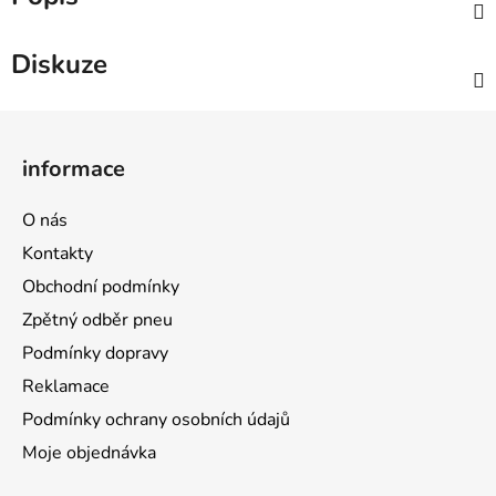
Diskuze
Z
á
informace
p
a
O nás
t
Kontakty
í
Obchodní podmínky
Zpětný odběr pneu
Podmínky dopravy
Reklamace
Podmínky ochrany osobních údajů
Moje objednávka